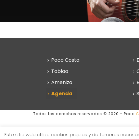
Paco Costa
Tablao
Ameniza
Agenda
Todos los derechos reservados © 2020
-
Paco
C
Este sitio web utiliza cookies propias y de terceros nece